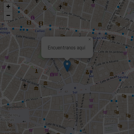
+
−
×
Encuentranos aquí