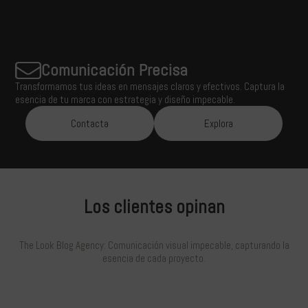
Comunicación Precisa
Transformamos tus ideas en mensajes claros y efectivos. Captura la
esencia de tu marca con estrategia y diseño impecable.
Contacta
Explora
Los clientes opinan
The Look Blog Agency: Comunicación visual impecable, capturando la
esencia de cada proyecto.