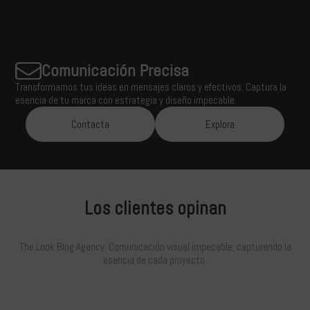
Comunicación Precisa
Transformamos tus ideas en mensajes claros y efectivos. Captura la
esencia de tu marca con estrategia y diseño impecable.
Contacta
Explora
Los clientes opinan
The Look Blog Agency: Comunicación visual impecable, capturando la
esencia de cada proyecto.