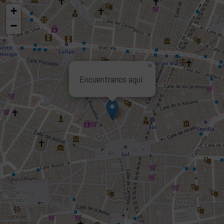
+
−
×
Encuentranos aquí