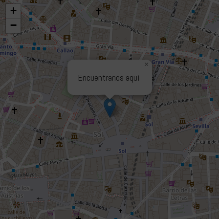
+
−
×
Encuentranos aquí