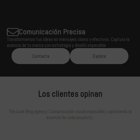
Comunicación Precisa
Transformamos tus ideas en mensajes claros y efectivos. Captura la
esencia de tu marca con estrategia y diseño impecable.
Contacta
Explora
Los clientes opinan
The Look Blog Agency: Comunicación visual impecable, capturando la
esencia de cada proyecto.