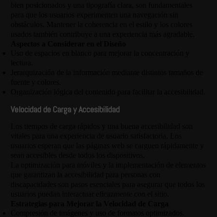
bien posicionados y una tipografía clara, son fundamentales
para que los usuarios experimenten una navegación sin
obstáculos. Mantener la coherencia en el estilo y los colores
usados también contribuye a una experiencia más agradable.
Aspectos a Considerar en el Diseño
Uso de espacios en blanco para mejorar la concentración y
lectura.
Jerarquización de la información mediante distintos tamaños de
fuente y colores.
Organización lógica del contenido para facilitar la accesibilidad.
Velocidad de Carga y Accesibilidad
Los tiempos de carga rápidos y una buena accesibilidad son
vitales para una experiencia de usuario satisfactoria. Los
usuarios esperan que las páginas web se carguen rápidamente y
sean accesibles desde todos los dispositivos.
La optimización para móviles y la implementación de elementos
que garantizan la accesibilidad para personas con
discapacidades son pasos esenciales para asegurar que todos los
usuarios puedan interactuar eficazmente con el sitio.
Estrategias para Mejorar la Velocidad de Carga
Compresión de imágenes y uso de formatos optimizados.