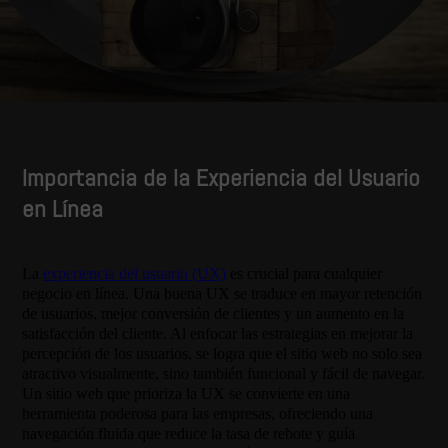
Importancia de la Experiencia del Usuario
en Línea
La
experiencia del usuario (UX)
es crucial para cualquier
negocio en línea. Una buena UX se traduce en mayor retención
de usuarios, mejor conversión de clientes y un aumento en la
satisfacción del cliente. Al enfocar las estrategias en mejorar la
percepción de los usuarios, se logra que el sitio web no solo sea
atractivo visualmente, sino también funcional y fácil de navegar.
Un sitio web que prioriza la UX se convierte en una
herramienta poderosa para las empresas, ofreciendo una
navegación fluida que reduce la tasa de rebote y guía