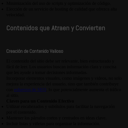
Minimización del uso de scripts y optimización de código.
Elección de un servicio de hosting de calidad que ofrezca alta
velocidad.
Contenidos que Atraen y Convierten
Creación de Contenido Valioso
El contenido del sitio debe ser relevante, bien estructurado y
fácil de leer. Los usuarios buscan información clara y concisa
que les ayude a tomar decisiones informadas.
Incorporar elementos visuales, como imágenes y videos, no solo
mejora la experiencia del usuario, sino que también contribuye
con
esfuerzos de SEO
, lo que potencialmente aumenta el tráfico
al sitio.
Claves para un Contenido Efectivo
Utilizar encabezados y subtítulos para facilitar la navegación
por el contenido.
Mantener los párrafos cortos y centrados en ideas clave.
Incluir listas y viñetas para organizar la información.