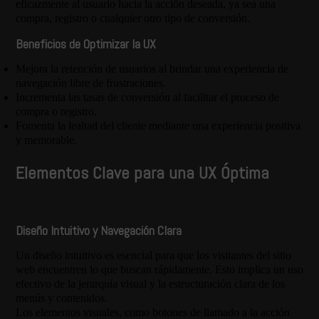
eficazmente al usuario hacia la acción deseada, ya sea una
compra, registro o cualquier otro tipo de conversión.
Beneficios de Optimizar la UX
Mejora la retención de usuarios al brindar una experiencia de
navegación libre de frustraciones.
Incrementa las tasas de conversión al facilitar el proceso de
compra o registro.
Fomenta la lealtad del cliente mediante una experiencia positiva
y memorable.
Elementos Clave para una UX Óptima
Diseño Intuitivo y Navegación Clara
Un diseño intuitivo es esencial para que los visitantes del sitio
web encuentren lo que buscan rápidamente. Esto implica un uso
efectivo de la jerarquía visual y la estructuración clara de los
menús y contenidos.
Los elementos visuales, como botones de llamado a la acción