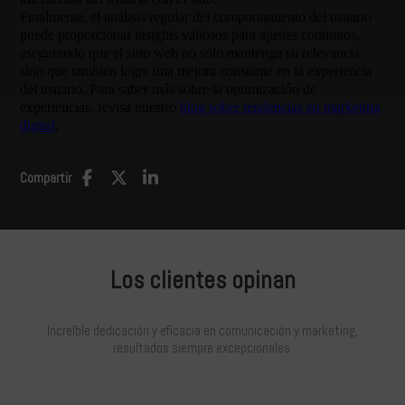
Finalmente, el análisis regular del comportamiento del usuario
puede proporcionar insights valiosos para ajustes continuos,
asegurando que el sitio web no solo mantenga su relevancia
sino que también logre una mejora constante en la experiencia
del usuario. Para saber más sobre la optimización de
experiencias, revisa nuestro
blog sobre tendencias en marketing
digital
.
Compartir
Los clientes opinan
Increíble dedicación y eficacia en comunicación y marketing,
resultados siempre excepcionales.