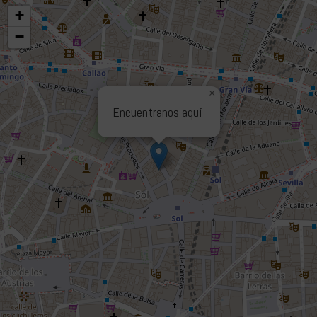
+
−
×
Encuentranos aquí