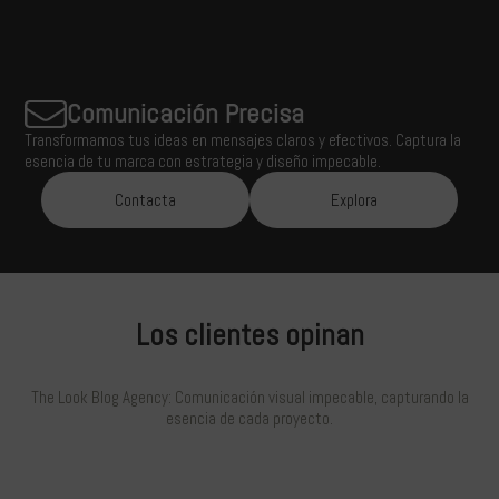
Comunicación Precisa
Transformamos tus ideas en mensajes claros y efectivos. Captura la
esencia de tu marca con estrategia y diseño impecable.
Contacta
Explora
Los clientes opinan
The Look Blog Agency: Comunicación visual impecable, capturando la
esencia de cada proyecto.