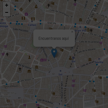
+
−
×
Encuentranos aquí