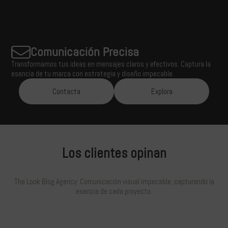
Comunicación Precisa
Transformamos tus ideas en mensajes claros y efectivos. Captura la
esencia de tu marca con estrategia y diseño impecable.
Contacta
Explora
Los clientes opinan
The Look Blog Agency: Comunicación visual impecable, capturando la
esencia de cada proyecto.