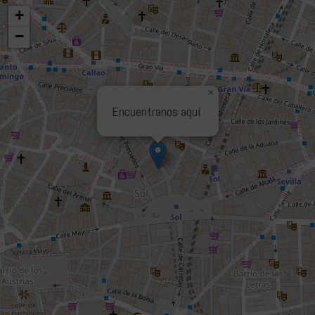
+
−
×
Encuentranos aquí