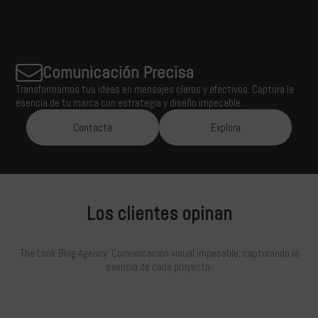
Comunicación Precisa
Transformamos tus ideas en mensajes claros y efectivos. Captura la
esencia de tu marca con estrategia y diseño impecable.
Contacta
Explora
Los clientes opinan
The Look Blog Agency: Comunicación visual impecable, capturando la
esencia de cada proyecto.