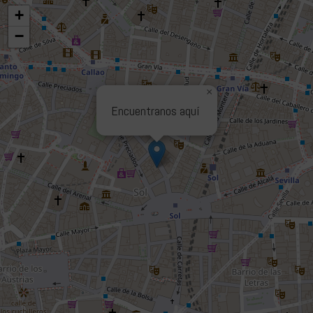
+
−
×
Encuentranos aquí