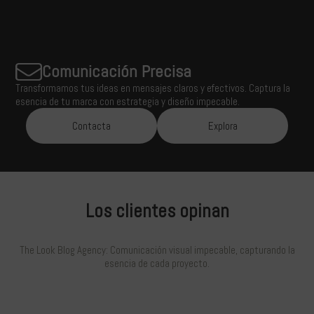
Comunicación Precisa
Transformamos tus ideas en mensajes claros y efectivos. Captura la
esencia de tu marca con estrategia y diseño impecable.
Contacta
Explora
Los clientes opinan
The Look Blog Agency: Comunicación visual impecable, capturando la
esencia de cada proyecto.