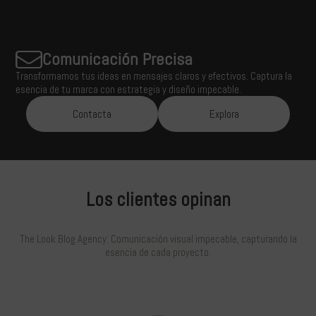
Comunicación Precisa
Transformamos tus ideas en mensajes claros y efectivos. Captura la
esencia de tu marca con estrategia y diseño impecable.
Contacta
Explora
Los clientes opinan
The Look Blog Agency: Comunicación visual impecable, capturando la
esencia de cada proyecto.