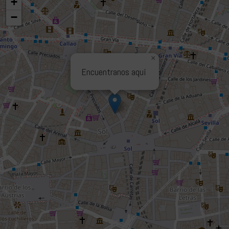
+
−
×
Encuentranos aquí