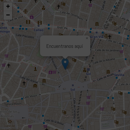
+
−
×
Encuentranos aquí