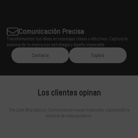
Comunicación Precisa
Transformamos tus ideas en mensajes claros y efectivos. Captura la
esencia de tu marca con estrategia y diseño impecable.
Contacta
Explora
Los clientes opinan
The Look Blog Agency: Comunicación visual impecable, capturando la
esencia de cada proyecto.