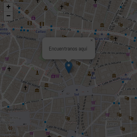
+
−
×
Encuentranos aquí