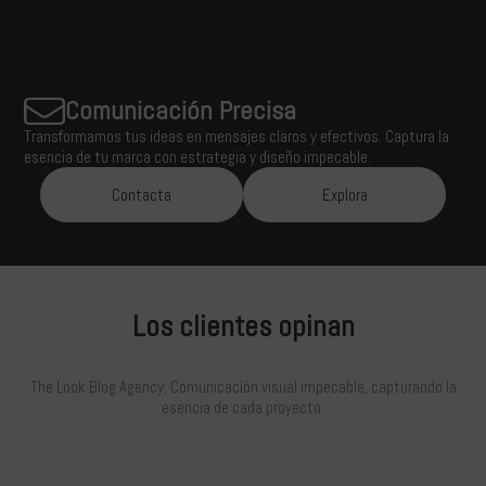
Comunicación Precisa
Transformamos tus ideas en mensajes claros y efectivos. Captura la
esencia de tu marca con estrategia y diseño impecable.
Contacta
Explora
Los clientes opinan
The Look Blog Agency: Comunicación visual impecable, capturando la
esencia de cada proyecto.