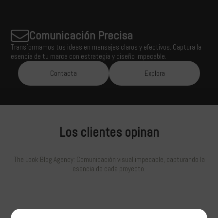
Comunicación Precisa
Transformamos tus ideas en mensajes claros y efectivos. Captura la
esencia de tu marca con estrategia y diseño impecable.
Contacta
Explora
Los clientes opinan
The Look Blog Agency: Comunicación visual impecable, capturando la
esencia de cada proyecto.