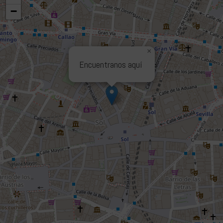
−
×
Encuentranos aquí