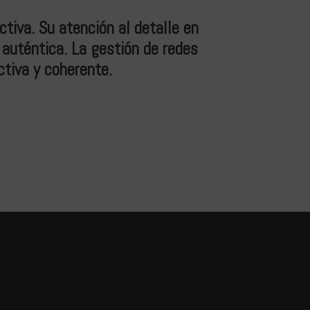
iva. Su atención al detalle en
Gracias a The L
 auténtica. La gestión de redes
el diseño es
ctiva y coherente.
objetivo y aumen