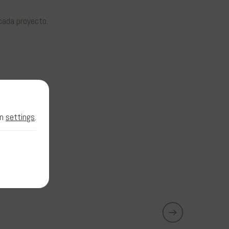
cada proyecto.
in
settings
.