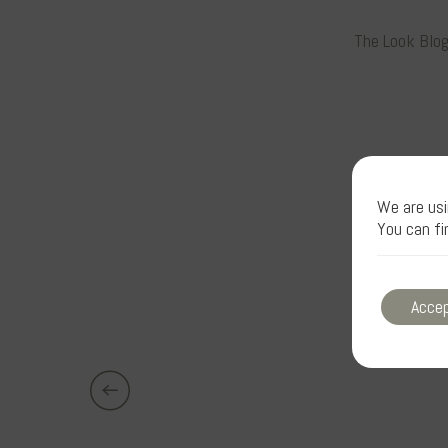
The Look Blog
We are usi
You can fi
Acce