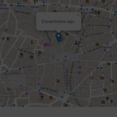
×
Encuentranos aquí