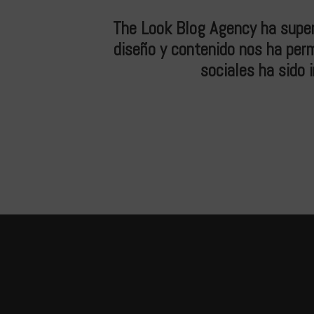
n efectiva nos
The Look Blog Agency ha super
ño y la estética
diseño y contenido nos ha perm
cación.
sociales ha sido 