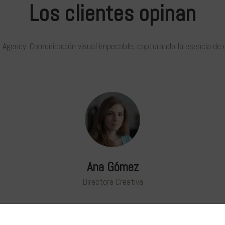
Los clientes opinan
 Agency: Comunicación visual impecable, capturando la esencia de 
Ana Gómez
Directora Creativa