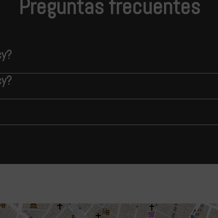
Preguntas frecuentes
cy?
cy?