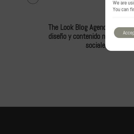
We are usi
You can fi
n efectiva nos
The Look Blog Agency ha super
Acce
ño y la estética
diseño y contenido nos ha perm
cación.
sociales ha sido 