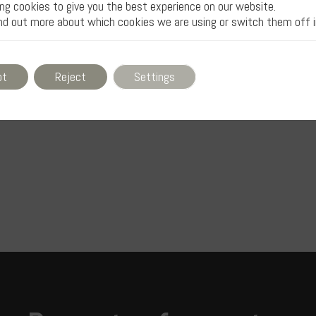
ng cookies to give you the best experience on our website.
nd out more about which cookies we are using or switch them off 
ado nuestras expectativas en comunicación efect
pt
Reject
Settings
itido conectar con nuestros clientes de manera
impecable, asegurando una presencia online atra