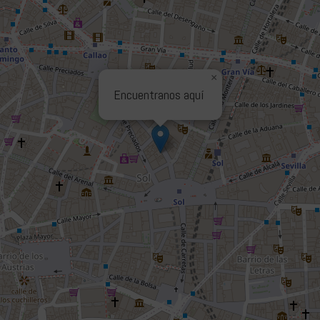
×
Encuentranos aquí