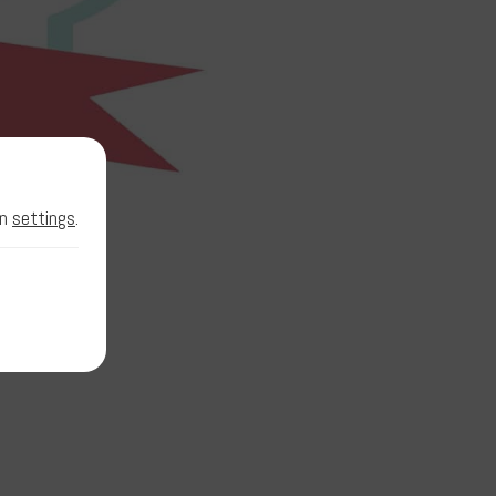
in
settings
.