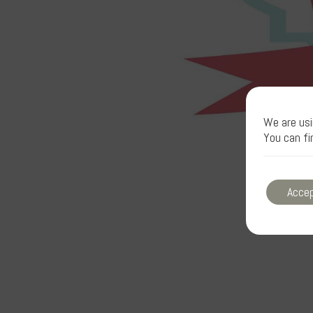
We are usi
You can fi
Acce