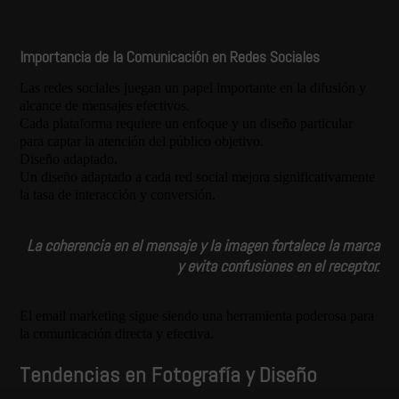
Importancia de la Comunicación en Redes Sociales
Las redes sociales juegan un papel importante en la difusión y
alcance de mensajes efectivos.
Cada plataforma requiere un enfoque y un diseño particular
para captar la atención del público objetivo.
Diseño adaptado.
Un diseño adaptado a cada red social mejora significativamente
la tasa de interacción y conversión.
La coherencia en el mensaje y la imagen fortalece la marca
y evita confusiones en el receptor.
El email marketing sigue siendo una herramienta poderosa para
la comunicación directa y efectiva.
Tendencias en Fotografía y Diseño