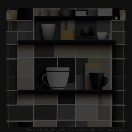
Etiqueta: Landscape photography requires patience and persistence