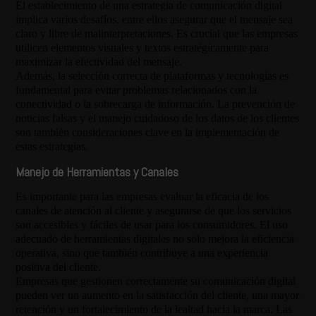
El establecimiento de una estrategia de comunicación digital
implica varios desafíos, entre ellos asegurar que el mensaje sea
claro y libre de malinterpretaciones. Es crucial que las empresas
utilicen elementos visuales y textos estratégicamente para
maximizar la efectividad del mensaje.
Además, la selección correcta de plataformas y tecnologías es
fundamental para evitar problemas relacionados con la
conectividad o la sobrecarga de información. La prevención de
noticias falsas y el manejo cuidadoso de los datos de los clientes
son también consideraciones clave en la implementación de
estas estrategias.
Manejo de Herramientas y Canales
Es importante para las empresas evaluar la eficacia de los
canales de atención al cliente y asegurarse de que los servicios
son accesibles y fáciles de usar para los consumidores. El uso
adecuado de herramientas digitales no solo mejora la eficiencia
operativa, sino que también contribuye a una experiencia
positiva del cliente.
Empresas que gestionen correctamente su comunicación digital
pueden ver un aumento en la satisfacción del cliente, una mayor
retención y un fortalecimiento de la lealtad hacia la marca. Las