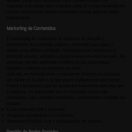
empresas a recopilar datos valiosos sobre el comportamiento del
cliente, permitiendo adaptar estrategias futuras para un mejor
engagement.
Marketing de Contenidos
El marketing de contenidos se centra en la creación y
distribución de contenido valioso y relevante para atraer y
retener a un público definido. Al proporcionar soluciones a
través de ebooks, artículos o publicaciones en redes sociales, las
empresas pueden aumentar el tráfico en sus plataformas
digitales y reforzar su presencia en línea.
Además, un mensaje claro y consistente fomenta la confianza
del cliente en la marca, lo que puede traducirse en una mayor
lealtad y preferencia por los productos o servicios ofrecidos por
la empresa. Es importante que el contenido sea no solo
informativo sino también entretenido, manteniendo el interés del
usuario.
Crear contenido útil y relevante.
Asegurar consistencia en el mensaje.
Aumentar el tráfico web y participación del usuario.
Gestión de Redes Sociales