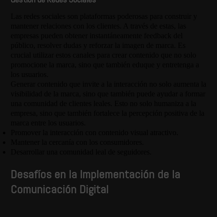
Las redes sociales son plataformas poderosas para construir y
mantener relaciones con los clientes. A través de estas, las
empresas pueden obtener instantáneamente feedback del
público, resolver dudas y reforzar la imagen de marca. Es
crucial utilizar estos canales para crear contenido que no solo
promocione la marca, sino que también eduque y entretenga a
los usuarios.
Generar contenido que invite a la interacción no solo aumenta la
visibilidad de la marca, sino que también puede ayudar a formar
una comunidad de clientes leales. Esto no solo humaniza a la
empresa, sino que también fortalece la percepción positiva de la
marca entre los usuarios.
Promover la interacción con contenido visual atractivo.
Mantener la cercanía con los consumidores.
Desarrollar una comunidad leal de seguidores.
Desafíos en la Implementación de la
Comunicación Digital