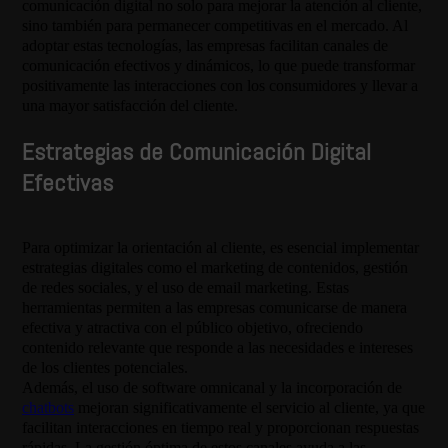
comunicación digital no solo para mejorar la atención al cliente,
sino también para permanecer competitivas en el mercado. Al
adoptar estas tecnologías, las empresas facilitan canales de
comunicación efectivos y dinámicos, lo que puede transformar
positivamente las interacciones con los consumidores y llevar a
una mayor satisfacción del cliente.
Estrategias de Comunicación Digital
Efectivas
Para optimizar la orientación al cliente, es esencial implementar
estrategias digitales como el marketing de contenidos, gestión
de redes sociales, y el uso de email marketing. Estas
herramientas permiten a las empresas comunicarse de manera
efectiva y atractiva con el público objetivo, ofreciendo
contenido relevante que responde a las necesidades e intereses
de los clientes potenciales.
Además, el uso de software omnicanal y la incorporación de
chatbots
mejoran significativamente el servicio al cliente, ya que
facilitan interacciones en tiempo real y proporcionan respuestas
rápidas. La gestión óptima de estos canales ayuda a las