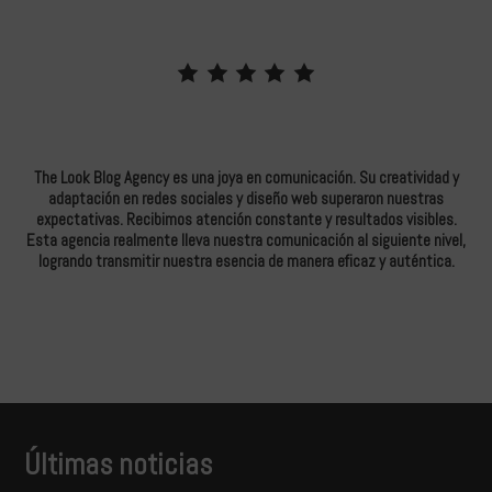
The Look Blog Agency es una joya en comunicación. Su creatividad y
Tra
nte,
adaptación en redes sociales y diseño web superaron nuestras
ne
ad
expectativas. Recibimos atención constante y resultados visibles.
ha 
vada
Esta agencia realmente lleva nuestra comunicación al siguiente nivel,
logrando transmitir nuestra esencia de manera eficaz y auténtica.
Últimas noticias