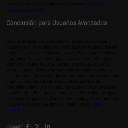
marca más fuerte. Para saber más, revisa este
artículo sobre
transformación digital
.
Conclusión para Usuarios Avanzados
Para los profesionales y expertos en el campo, es crucial
entender que las estrategias de comunicación digital deben ser
dinámicas y estar alineadas con los objetivos empresariales a
largo plazo. Integrar tecnología avanzada, como inteligencia
artificial y análisis de datos, permite personalizar aún más la
experiencia del cliente y optimizar las operaciones internas.
La importancia de medir y ajustar continuamente las estrategias
digitales no puede subestimarse. Utilizar métricas de
rendimiento clave para evaluar el impacto de estas estrategias
ayudará a identificar áreas de mejora y a desarrollar enfoques
más efectivos para la satisfacción del cliente y el crecimiento del
negocio. Para consultas directas, visita nuestra
página de
contacto
.
Compartir