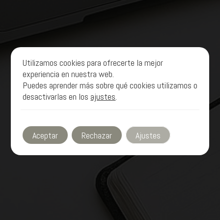
The Look Blog Agency
Utilizamos cookies para ofrecerte la mejor
experiencia en nuestra web.
Puedes aprender más sobre qué cookies utilizamos o
desactivarlas en los
Contacto
ajustes
.
Aceptar
Rechazar
Ajustes